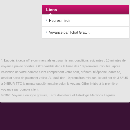
Liens
Heures miroir
Voyance par Tchat Gratuit
*: L’accès à cette offre commerciale est soumis aux conditions suivantes : 10 minutes de
voyance privée offertes. Offre valable dans la limite des 10 premières minutes, après
validation de votre compte client comprenant votre nom, prénom, téléphone, adresse,
email et carte de paiement valide. Au-delà des 10 premières minutes, le tarif est de 3.5EUR
à 9.5EUR TTC la minute supplémentaire selon le voyant. Offre limitée à la première
voyance par compte client.
© 2026
Voyance en ligne gratuite, Tarot divinatoire et Astrologie
.
Mentions Légales