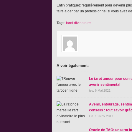
Enfin pratiquez régulièrement pour devenir plus à
faire aider par un professionnel si vous avez 
Tags:
tarot divinatoire
A voir également:
Le tarot amour pour conna
avenir sentimental
jeu. 6 Mai 2021
Avenir, entourage, sentim
conseils : tout savoir grâ
lun. 13 Nov 2017
Oracle de TAO: un tarot in