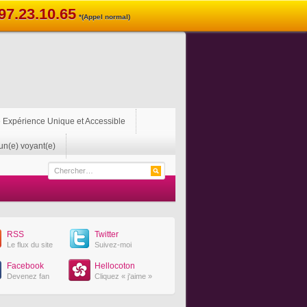
97.23.10.65
*(Appel normal)
 Expérience Unique et Accessible
un(e) voyant(e)
RSS
Twitter
Le flux du site
Suivez-moi
Facebook
Hellocoton
Devenez fan
Cliquez « j'aime »