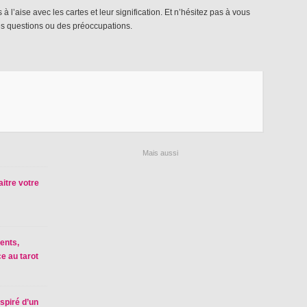
 l’aise avec les cartes et leur signification. Et n’hésitez pas à vous
des questions ou des préoccupations.
Mais aussi
itre votre
ents,
ce au tarot
spiré d’un