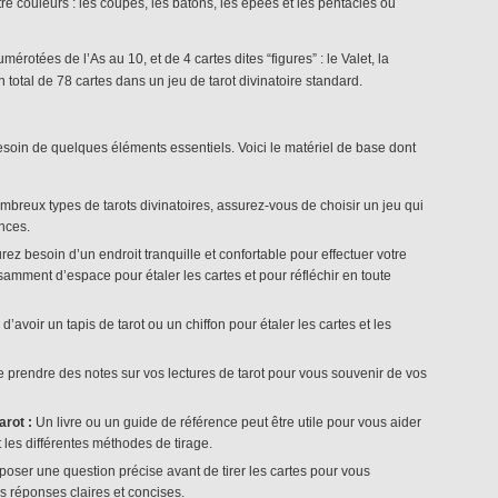
e couleurs : les coupes, les bâtons, les épées et les pentacles ou
otées de l’As au 10, et de 4 cartes dites “figures” : le Valet, la
un total de 78 cartes dans un jeu de tarot divinatoire standard.
esoin de quelques éléments essentiels. Voici le matériel de base dont
ombreux types de tarots divinatoires, assurez-vous de choisir un jeu qui
nces.
ez besoin d’un endroit tranquille et confortable pour effectuer votre
isamment d’espace pour étaler les cartes et pour réfléchir en toute
le d’avoir un tapis de tarot ou un chiffon pour étaler les cartes et les
de prendre des notes sur vos lectures de tarot pour vous souvenir de vos
arot :
Un livre ou un guide de référence peut être utile pour vous aider
t les différentes méthodes de tirage.
 poser une question précise avant de tirer les cartes pour vous
es réponses claires et concises.