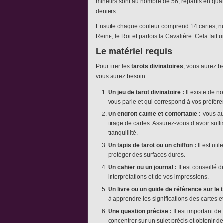
mineurs sont au nombre de 56, répartis en quatr
deniers.
Ensuite chaque couleur comprend 14 cartes, numér
Reine, le Roi et parfois la Cavalière. Cela fait 
Le matériel requis
Pour tirer les
tarots divinatoires
, vous aurez b
vous aurez besoin :
Un jeu de tarot divinatoire :
Il existe de n
vous parle et qui correspond à vos préfére
Un endroit calme et confortable :
Vous aur
tirage de cartes. Assurez-vous d’avoir suff
tranquillité.
Un tapis de tarot ou un chiffon :
Il est uti
protéger des surfaces dures.
Un cahier ou un journal :
Il est conseillé 
interprétations et de vos impressions.
Un livre ou un guide de référence sur le t
à apprendre les significations des cartes e
Une question précise :
Il est important de
concentrer sur un sujet précis et obtenir d