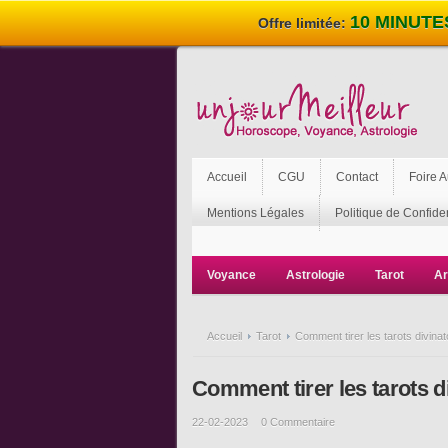
10 MINUTE
Offre limitée:
Accueil
CGU
Contact
Foire 
Mentions Légales
Politique de Confiden
Voyance
Astrologie
Tarot
Ar
Accueil
Tarot
Comment tirer les tarots divinat
Comment tirer les tarots d
22-02-2023
0 Commentaire