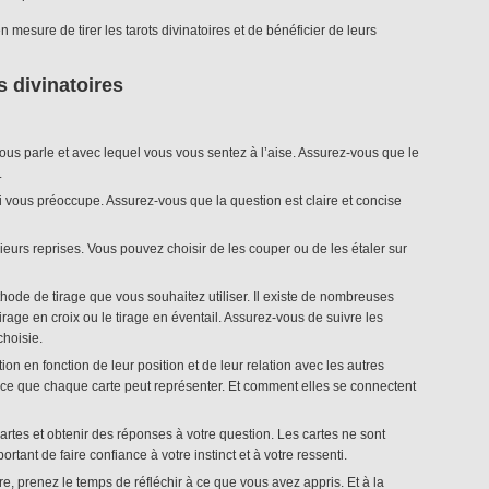
 mesure de tirer les tarots divinatoires et de bénéficier de leurs
s divinatoires
ous parle et avec lequel vous vous sentez à l’aise. Assurez-vous que le
.
i vous préoccupe. Assurez-vous que la question est claire et concise
ieurs reprises. Vous pouvez choisir de les couper ou de les étaler sur
thode de tirage que vous souhaitez utiliser. Il existe de nombreuses
rage en croix ou le tirage en éventail. Assurez-vous de suivre les
choisie.
ation en fonction de leur position et de leur relation avec les autres
à ce que chaque carte peut représenter. Et comment elles se connectent
s cartes et obtenir des réponses à votre question. Les cartes ne sont
ortant de faire confiance à votre instinct et à votre ressenti.
e, prenez le temps de réfléchir à ce que vous avez appris. Et à la