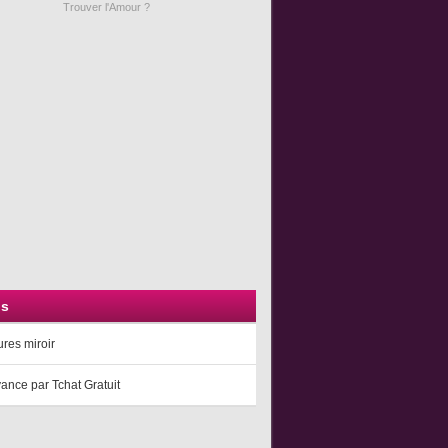
Trouver l'Amour ?
ns
res miroir
ance par Tchat Gratuit