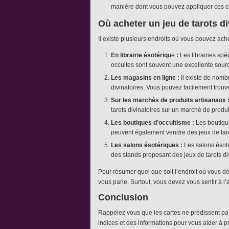
manière dont vous pouvez appliquer ces c
Où acheter un jeu de tarots di
Il existe plusieurs endroits où vous pouvez ache
En librairie ésotériqu
e
:
Les librairies spéc
occultes sont souvent une excellente sourc
Les magasins en ligne :
Il existe de nomb
divinatoires. Vous pouvez facilement trouve
Sur les marchés de produits artisanaux 
tarots divinatoires sur un marché de produi
Les boutiques d’occultisme :
Les boutique
peuvent également vendre des jeux de taro
Les salons ésotériques :
Les salons ésot
des stands proposant des jeux de tarots di
Pour résumer quel que soit l’endroit où vous déc
vous parle. Surtout, vous devez vous sentir à l’
Conclusion
Rappelez vous que les cartes ne prédissent pa
indices et des informations pour vous aider à p