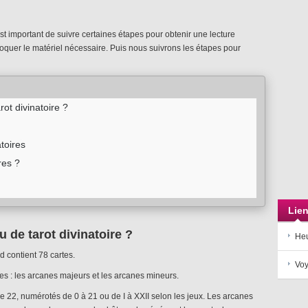
l est important de suivre certaines étapes pour obtenir une lecture
quer le matériel nécessaire. Puis nous suivrons les étapes pour
ot divinatoire ?
atoires
res ?
Lie
 de tarot divinatoire ?
Heu
d contient 78 cartes.
Voy
es : les arcanes majeurs et les arcanes mineurs.
 22, numérotés de 0 à 21 ou de I à XXII selon les jeux. Les arcanes