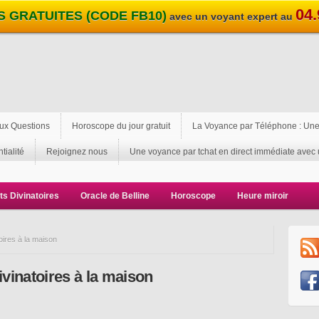
04.
S GRATUITES (CODE FB10)
avec un voyant expert au
Aux Questions
Horoscope du jour gratuit
La Voyance par Téléphone : Une
tialité
Rejoignez nous
Une voyance par tchat en direct immédiate avec 
ts Divinatoires
Oracle de Belline
Horoscope
Heure miroir
oires à la maison
ivinatoires à la maison