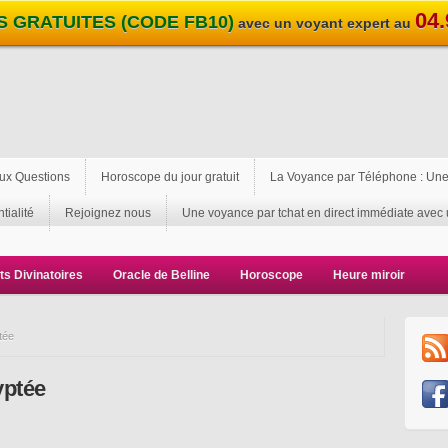
04.
S GRATUITES (CODE FB10)
avec un voyant expert au
Aux Questions
Horoscope du jour gratuit
La Voyance par Téléphone : Une
tialité
Rejoignez nous
Une voyance par tchat en direct immédiate avec 
ts Divinatoires
Oracle de Belline
Horoscope
Heure miroir
tée
yptée