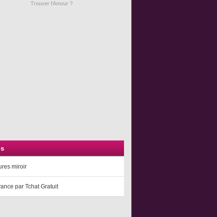
Trouver l'Amour ?
ns
res miroir
ance par Tchat Gratuit