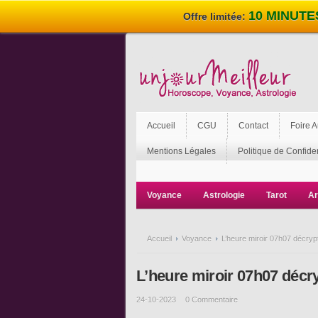
10 MINUTE
Offre limitée:
Accueil
CGU
Contact
Foire 
Mentions Légales
Politique de Confiden
Voyance
Astrologie
Tarot
Ar
Accueil
Voyance
L’heure miroir 07h07 décryp
L’heure miroir 07h07 décr
24-10-2023
0 Commentaire