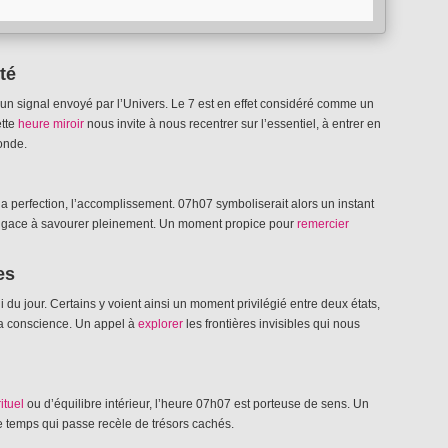
té
un signal envoyé par l’Univers. Le 7 est en effet considéré comme un
ette
heure miroir
nous invite à nous recentrer sur l’essentiel, à entrer en
onde.
a perfection, l’accomplissement. 07h07 symboliserait alors un instant
 fugace à savourer pleinement. Un moment propice pour
remercier
es
i du jour. Certains y voient ainsi un moment privilégié entre deux états,
la conscience. Un appel à
explorer
les frontières invisibles qui nous
ituel
ou d’équilibre intérieur, l’heure 07h07 est porteuse de sens. Un
e temps qui passe recèle de trésors cachés.