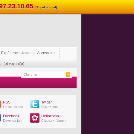
97.23.10.65
*(Appel normal)
 Expérience Unique et Accessible
un(e) voyant(e)
RSS
Twitter
Le flux du site
Suivez-moi
Facebook
Hellocoton
Devenez fan
Cliquez « j'aime »