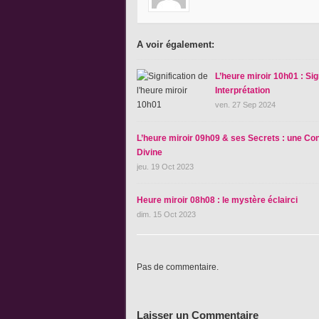
A voir également:
L’heure miroir 10h01 : Sig
Interprétation
ven. 27 Sep 2024
L’heure miroir 09h09 & ses Secrets : une Co
Divine
jeu. 19 Oct 2023
Heure miroir 08h08 : le mystère éclairci
dim. 15 Oct 2023
Pas de commentaire.
Laisser un Commentaire