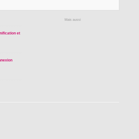
Mais aussi
nification et
nnexion