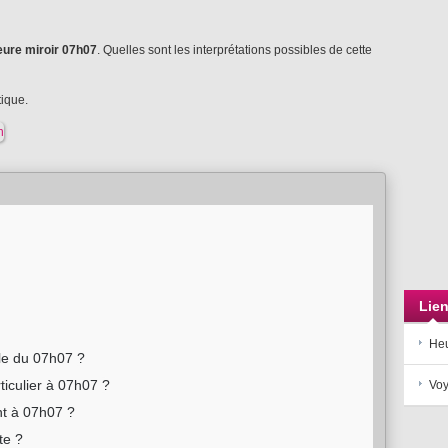
eure miroir 07h07
. Quelles sont les interprétations possibles de cette
ique.
Lie
Heu
ale du 07h07 ?
ticulier à 07h07 ?
Voy
nt à 07h07 ?
te ?